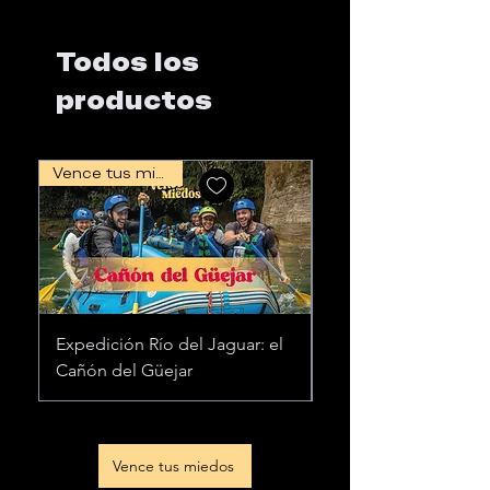
Todos los
productos
Vence tus miedos
Expedición Río del Jaguar: el
Viaje al Salto de Ira
Cañón del Güejar
Cascada "Santo Do
Vence tus miedos