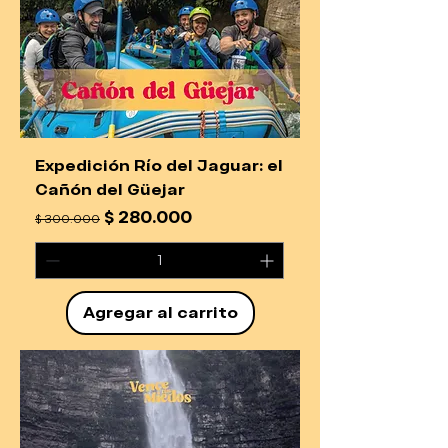
Expedición Río del Jaguar: el
Cañón del Güejar
Precio
Precio de oferta
$ 280.000
$ 300.000
Agregar al carrito