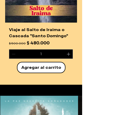
Viaje al Salto de Iraima o
Cascada "Santo Domingo"
Precio
Precio de oferta
$ 480.000
$ 500.000
Agregar al carrito